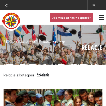
PL
Jak możesz nas wesprzeć?
STRONA GŁÓWNA
AKTUALNOŚCI
Relacje
RELACJE
Relacje z kategorii:
Szkolenia