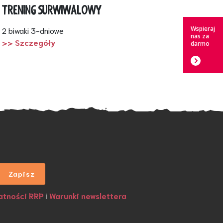
TRENING SURWIWALOWY
Wspieraj
2 biwaki 3-dniowe
nas za
>> Szczegóły
darmo
atności RRP
i
Warunki newslettera