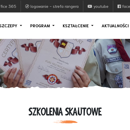
fice 365
logowanie - strefa rangera
youtube
fac
SZCZEPY
PROGRAM
KSZTAŁCENIE
AKTUALNOŚC
SZKOLENIA SKAUTOWE