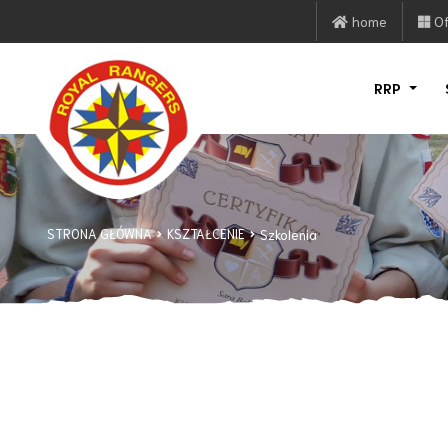
home
Of
RRP
STRONA GŁÓWNA
KSZTAŁCENIE
Szkolenia