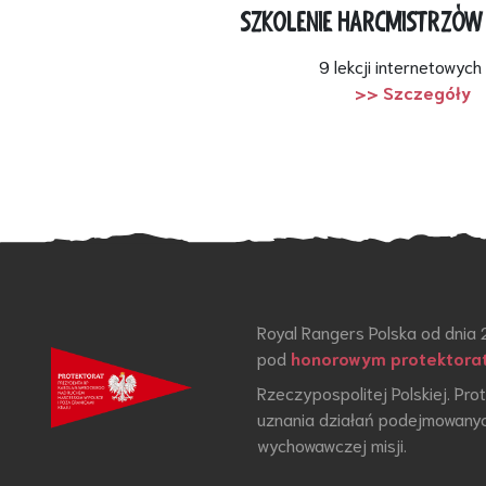
SZKOLENIE HARCMISTRZÓW
9 lekcji internetowych
>> Szczegóły
Royal Rangers Polska od dnia 
pod
honorowym protektora
Rzeczypospolitej Polskiej. Pr
uznania działań podejmowanyc
wychowawczej misji.