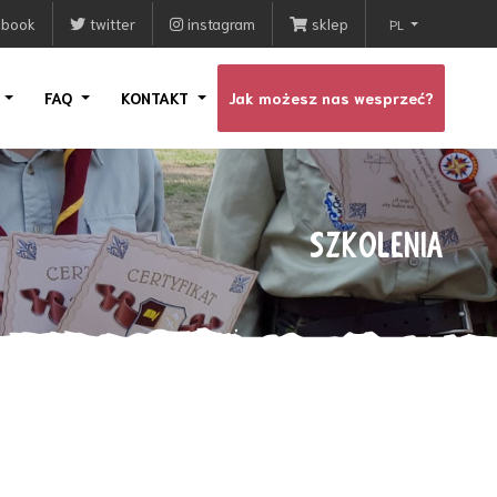
ebook
twitter
instagram
sklep
PL
I
FAQ
KONTAKT
Jak możesz nas wesprzeć?
SZKOLENIA