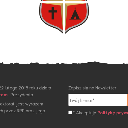
22 lutego 2016 roku działa
Zapisz się na Newsletter:
tem
Prezydenta
otektorat jest wyrazem
h przez RRP oraz jego
* Akceptuję
Politykę pryw