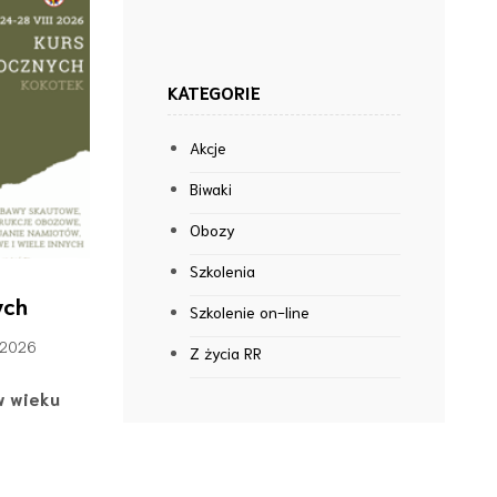
KATEGORIE
Akcje
Biwaki
Obozy
Szkolenia
ych
Szkolenie on-line
a 2026
Z życia RR
w wieku