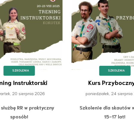
SZKOLENIA
SZKOLENIA
ning Instruktorski
Kurs Przyboczn
artek, 20 sierpnia 2026
poniedziałek, 24 sierpni
 służbę RR w praktyczny
Szkolenie dla skautów 
sposób!
15-17 lat!