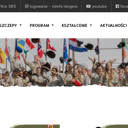
fice 365
logowanie - strefa rangera
youtube
fac
SZCZEPY
PROGRAM
KSZTAŁCENIE
AKTUALNOŚC