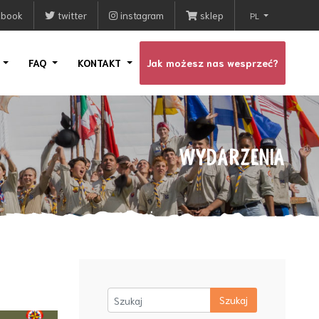
ebook
twitter
instagram
sklep
PL
I
FAQ
KONTAKT
Jak możesz nas wesprzeć?
WYDARZENIA