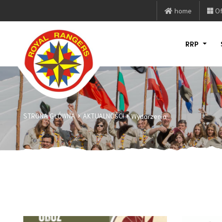
home
Of
RRP
STRONA GŁÓWNA
AKTUALNOŚCI
Wydarzenia