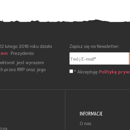
22 lutego 2016 roku działa
Zapisz się na Newsletter:
tem
Prezydenta
otektorat jest wyrazem
h przez RRP oraz jego
* Akceptuję
Politykę pryw
INFORMACJE
O nas
-229