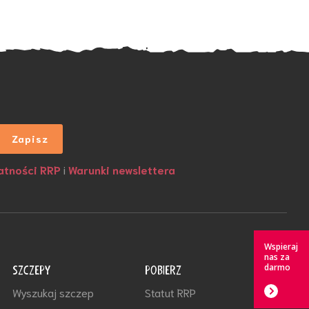
atności RRP
i
Warunki newslettera
Wspieraj
nas za
darmo
SZCZEPY
POBIERZ
Wyszukaj szczep
Statut RRP