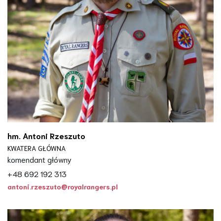
hm. Antoni Rzeszuto
KWATERA GŁÓWNA
komendant główny
+48 692 192 313
antoni.rzeszuto@royalrangers.pl