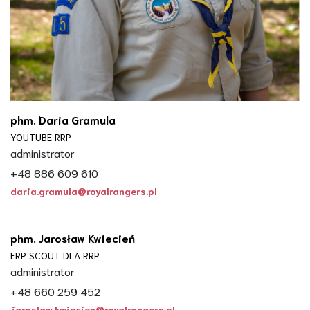
phm. Daria Gramula
YOUTUBE RRP
administrator
+48 886 609 610
daria.gramula@royalrangers.pl
phm. Jarosław Kwiecień
ERP SCOUT DLA RRP
administrator
+48 660 259 452
jaroslaw.kwiecien@royalrangers.pl