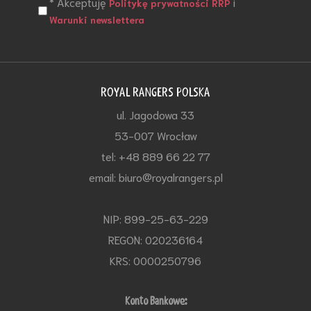
* Akceptuję
i
Politykę prywatności RRP
Warunki newslettera
ROYAL RANGERS POLSKA
ul. Jagodowa 33
53-007 Wrocław
tel: +48 889 66 22 77
email: biuro@royalrangers.pl
NIP: 899-25-63-229
REGON: 020236164
KRS: 0000250796
Konto Bankowe: