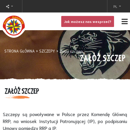
PL
Jak możesz nas wesprzeć?
STRONA GŁÓWNA
SZCZEPY
Załóż szczep
ZAŁÓŻ SZCZEP
ZAŁÓŻ SZCZEP
Szczepy są powoływane w Polsce przez Komendę Główną
RRP, na wniosek Instytucji Patronującej (IP), po podpisaniu
Umowy pomiędzy RRP a IP.