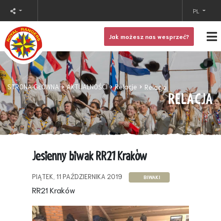
PL
Jak możesz nas wesprzeć?
STRONA GŁÓWNA
AKTUALNOŚCI
Relacje
Relacja
RELACJA
Jesienny biwak RR21 Kraków
PIĄTEK, 11 PAŹDZIERNIKA 2019
BIWAKI
RR21 Kraków