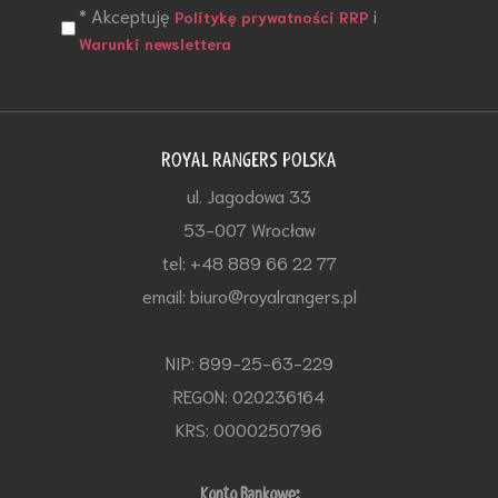
* Akceptuję
i
Politykę prywatności RRP
Warunki newslettera
ROYAL RANGERS POLSKA
ul. Jagodowa 33
53-007 Wrocław
tel: +48 889 66 22 77
email: biuro@royalrangers.pl
NIP: 899-25-63-229
REGON: 020236164
KRS: 0000250796
Konto Bankowe: