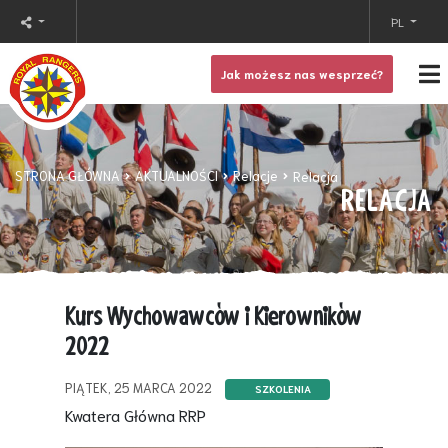
PL
Jak możesz nas wesprzeć?
STRONA GŁÓWNA
AKTUALNOŚCI
Relacje
Relacja
RELACJA
Kurs Wychowawców i Kierowników
2022
PIĄTEK, 25 MARCA 2022
SZKOLENIA
Kwatera Główna RRP