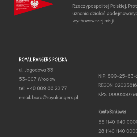
Rzeczypospolitej Polskiej. Pr
uznania działań podejmowanyc
wychowawczej misji.
ROYAL RANGERS POLSKA
ul. Jagodowa 33
NIP: 899-25-63
53-007 Wrocław
REGON: 0202361
tel: +48 889 66 22 77
KRS: 000025079
email: biuro@royalrangers.pl
Konto Bankowe:
55 1140 1140 000
28 1140 1140 000