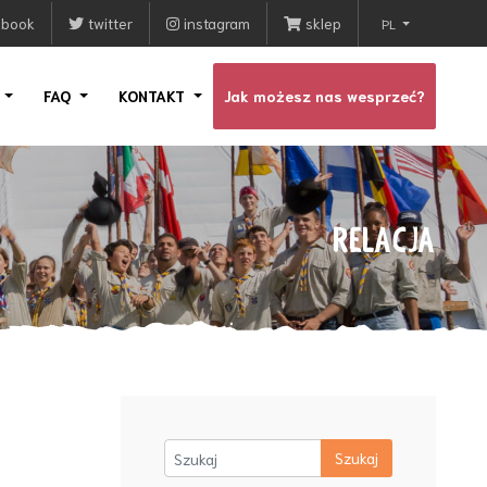
ebook
twitter
instagram
sklep
PL
I
FAQ
KONTAKT
Jak możesz nas wesprzeć?
RELACJA