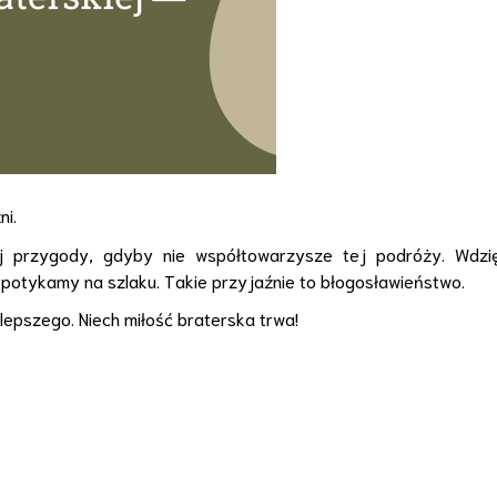
ni
.
ej przygody, gdyby nie współtowarzysze tej podróży
.
Wdzi
spotykamy na szlaku.
Takie przyjaźnie to
błogosławieństwo
.
epszego. Niech miłość braterska trwa!