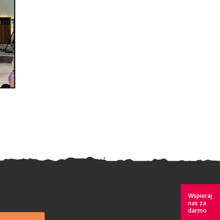
Wspieraj
nas za
darmo