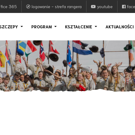
fice 365
logowanie - strefa rangera
youtube
fac
SZCZEPY
PROGRAM
KSZTAŁCENIE
AKTUALNOŚC