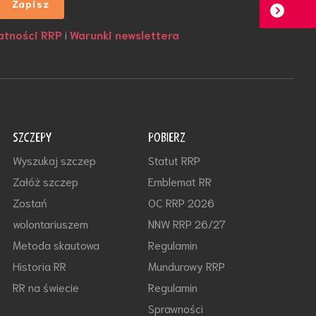
atności RRP
i
Warunki newslettera
SZCZEPY
POBIERZ
Wyszukaj szczep
Statut RRP
Załóż szczep
Emblemat RR
Zostań
OC RRP 2026
wolontariuszem
NNW RRP 26/27
Metoda skautowa
Regulamin
Historia RR
Mundurowy RRP
RR na świecie
Regulamin
Sprawności