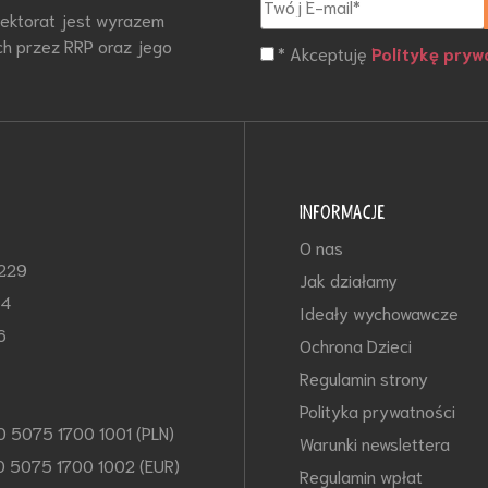
otektorat jest wyrazem
h przez RRP oraz jego
* Akceptuję
Politykę pryw
INFORMACJE
O nas
-229
Jak działamy
64
Ideały wychowawcze
6
Ochrona Dzieci
Regulamin strony
Polityka prywatności
0 5075 1700 1001 (PLN)
Warunki newslettera
0 5075 1700 1002 (EUR)
Regulamin wpłat