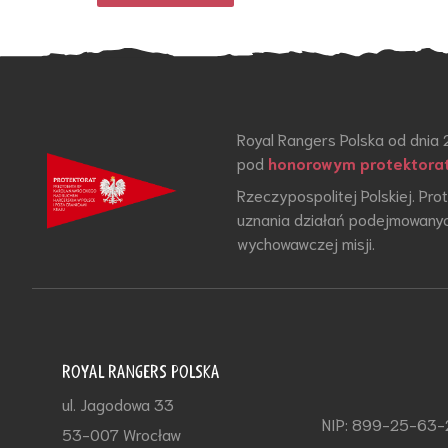
Royal Rangers Polska od dnia 
pod
honorowym protektora
Rzeczypospolitej Polskiej. Pr
uznania działań podejmowanyc
wychowawczej misji.
ROYAL RANGERS POLSKA
ul. Jagodowa 33
NIP: 899-25-63
53-007 Wrocław