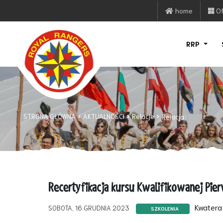
home
Of
RRP
STRONA GŁÓWNA
AKTUALNOŚCI
Relacje
Relacja
Recertyfikacja kursu Kwalifikowanej Pi
Kwatera
SOBOTA, 16 GRUDNIA 2023
SZKOLENIA