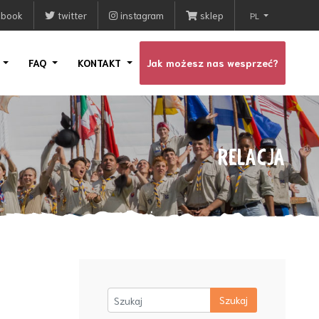
ebook
twitter
instagram
sklep
PL
I
FAQ
KONTAKT
Jak możesz nas wesprzeć?
RELACJA