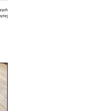
szych
bytej