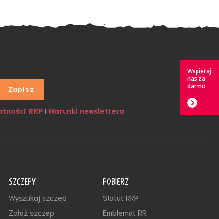
Wspieraj
nas za
darmo
atności RRP
i
Warunki newslettera
SZCZEPY
POBIERZ
Wyszukaj szczep
Statut RRP
Załóż szczep
Emblemat RR