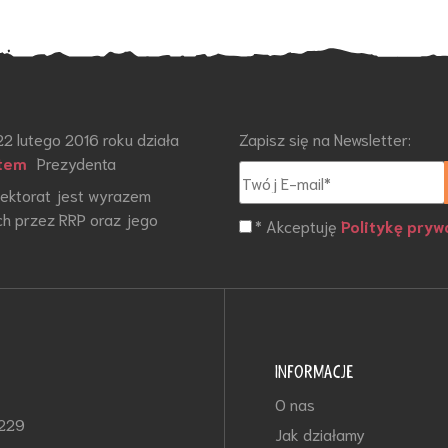
22 lutego 2016 roku działa
Zapisz się na Newsletter:
tem
Prezydenta
otektorat jest wyrazem
h przez RRP oraz jego
* Akceptuję
Politykę pryw
INFORMACJE
O nas
-229
Jak działamy