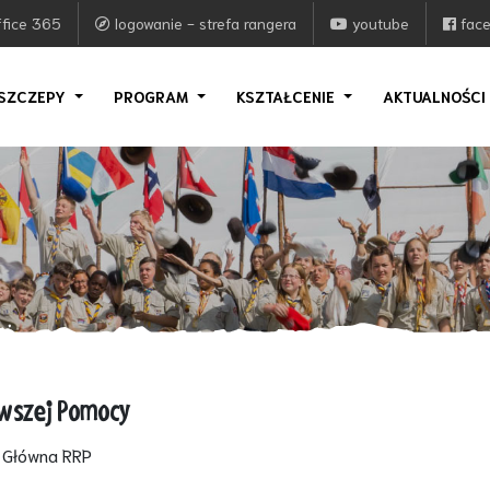
fice 365
logowanie - strefa rangera
youtube
fac
SZCZEPY
PROGRAM
KSZTAŁCENIE
AKTUALNOŚC
erwszej Pomocy
 Główna RRP