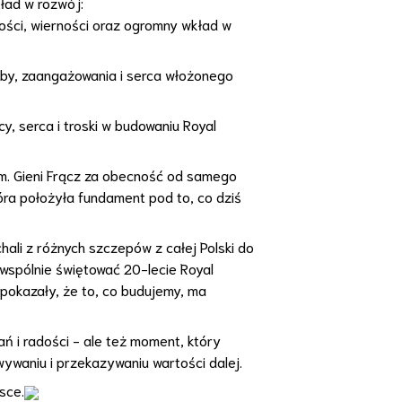
ład w rozwój:
ości, wierności oraz ogromny wkład w
.
użby, zaangażowania i serca włożonego
y, serca i troski w budowaniu Royal
m. Gieni Frącz za obecność od samego
tóra położyła fundament pod to, co dziś
ali z różnych szczepów z całej Polski do
 wspólnie świętować 20-lecie Royal
pokazały, że to, co budujemy, ma
ń i radości - ale też moment, który
ywaniu i przekazywaniu wartości dalej.
sce.