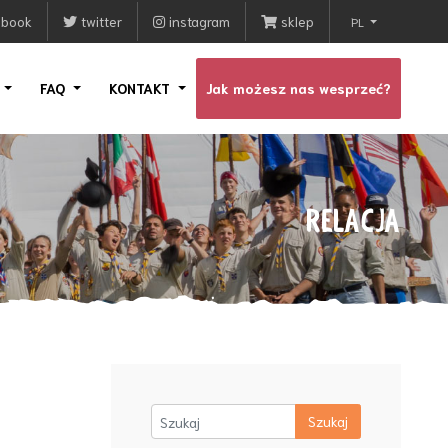
ebook
twitter
instagram
sklep
PL
I
FAQ
KONTAKT
Jak możesz nas wesprzeć?
RELACJA