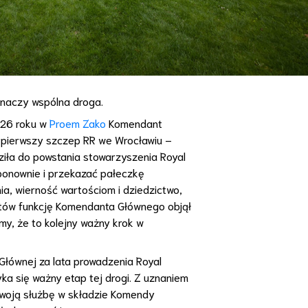
 znaczy wspólna droga.
026 roku w
Proem Zako
Komendant
ł pierwszy szczep RR we Wrocławiu –
iła do powstania stowarzyszenia Royal
ponownie i przekazać pałeczkę
ia, wierność wartościom i dziedzictwo,
atów funkcję Komendanta Głównego objął
ymy, że to kolejny ważny krok w
Głównej za lata prowadzenia Royal
a się ważny etap tej drogi. Z uznaniem
swoją służbę w składzie Komendy