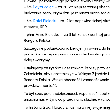
Głównej, pozostawiając po sobie trwały i ważny wk
- hm.
Edyta Zając
– za 20 lat nieprzerwanej obecn
budowanie tego, czym dziś jest nasza organizacja
- hm.
Rafał Bielecki
– za 12 lat odpowiedzialnej sł
w rozwój RRP.
- phm. Anna Bielecka – za 9 lat konsekwentnej prac
Rangers Polska.
Szczególne podziękowania kierujemy również do h
początku naszej organizacji i świadectwo drogi, k
dalej tworzymy.
Dziękujemy wszystkim uczestnikom, którzy przyjech
Zakościela, aby uczestniczyć w Walnym Zjeździe i
Rangers Polska. Wasza obecność i zaangażowanie 
prawdziwą wartość.
To był czas pełen wdzięczności, wspomnień, spotka
umacnia nas w tym, co przed nami: służbie, wychow
Ta historia trwa. I każdy z nas ma w niej swoje miej