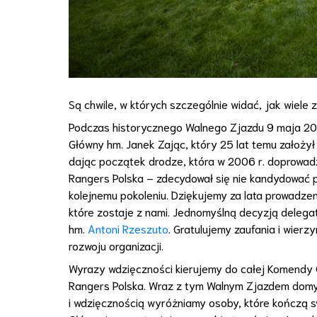
Są chwile, w których szczególnie widać, jak wiele
Podczas historycznego Walnego Zjazdu 9 maja 2
Główny hm. Janek Zając, który 25 lat temu założy
dając początek drodze, która w 2006 r. doprowadz
Rangers Polska – zdecydował się nie kandydować 
kolejnemu pokoleniu. Dziękujemy za lata prowadzen
które zostaje z nami. Jednomyślną decyzją deleg
hm.
Antoni Rzeszuto
. Gratulujemy zaufania i wierz
rozwoju organizacji.
Wyrazy wdzięczności kierujemy do całej Komendy 
Rangers Polska. Wraz z tym Walnym Zjazdem domyk
i wdzięcznością wyróżniamy osoby, które kończą 