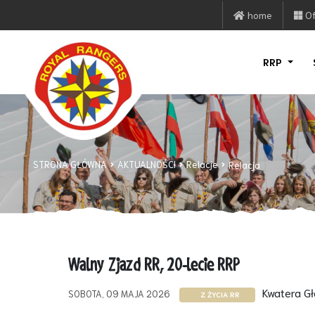
home
Of
RRP
STRONA GŁÓWNA
AKTUALNOŚCI
Relacje
Relacja
Walny Zjazd RR, 20-lecie RRP
Kwatera G
SOBOTA, 09 MAJA 2026
Z ŻYCIA RR