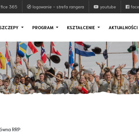
fice 365
logowanie - strefa rangera
youtube
fac
SZCZEPY
PROGRAM
KSZTAŁCENIE
AKTUALNOŚC
łówna RRP