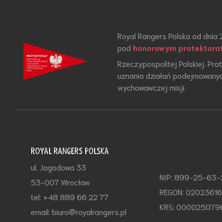
Royal Rangers Polska od dnia 
pod
honorowym protektora
Rzeczypospolitej Polskiej. Pr
uznania działań podejmowanyc
wychowawczej misji.
ROYAL RANGERS POLSKA
ul. Jagodowa 33
NIP: 899-25-63
53-007 Wrocław
REGON: 0202361
tel: +48 889 66 22 77
KRS: 000025079
email: biuro@royalrangers.pl