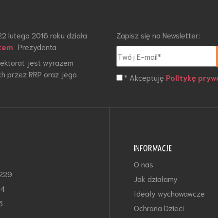
22 lutego 2016 roku działa
Zapisz się na Newsletter:
tem
Prezydenta
otektorat jest wyrazem
h przez RRP oraz jego
* Akceptuję
Politykę pryw
INFORMACJE
O nas
-229
Jak działamy
64
Ideały wychowawcze
6
Ochrona Dzieci