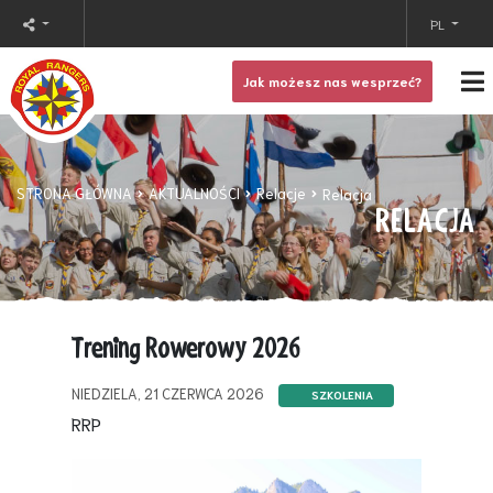
PL
Jak możesz nas wesprzeć?
STRONA GŁÓWNA
AKTUALNOŚCI
Relacje
Relacja
RELACJA
Trening Rowerowy 2026
NIEDZIELA, 21 CZERWCA 2026
SZKOLENIA
RRP