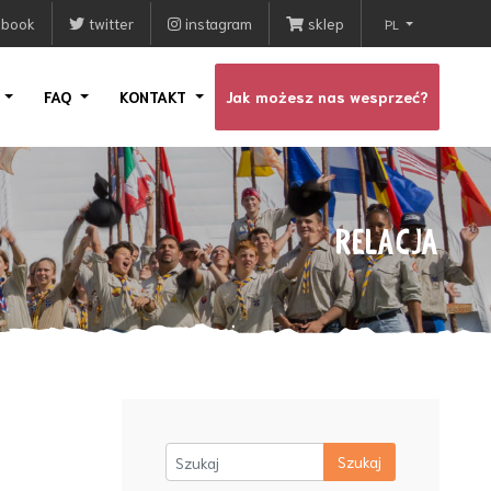
ebook
twitter
instagram
sklep
PL
I
FAQ
KONTAKT
Jak możesz nas wesprzeć?
RELACJA