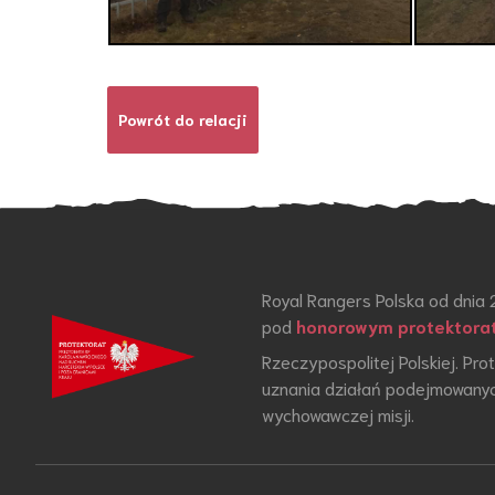
Powrót do relacji
Royal Rangers Polska od dnia 
pod
honorowym protektora
Rzeczypospolitej Polskiej. Pr
uznania działań podejmowanyc
wychowawczej misji.