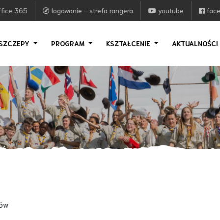
fice 365
logowanie - strefa rangera
youtube
fac
SZCZEPY
PROGRAM
KSZTAŁCENIE
AKTUALNOŚC
ków