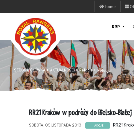
home
Of
RRP
STRONA GŁÓWNA
AKTUALNOŚCI
Relacje
Relacja
RR21 Kraków w podróży do Bielsko-Białej
RR21 Kra
SOBOTA, 09 LISTOPADA 2019
AKCJE