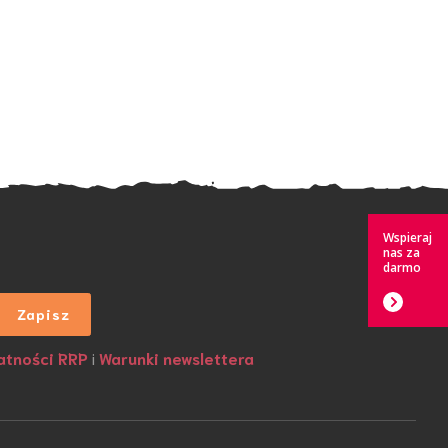
Wspieraj
nas za
darmo
atności RRP
i
Warunki newslettera