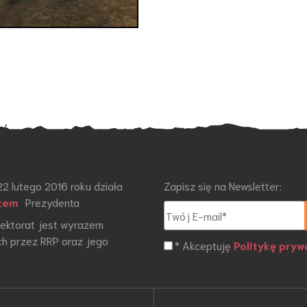
22 lutego 2016 roku działa
Zapisz się na Newsletter:
tem
Prezydenta
otektorat jest wyrazem
h przez RRP oraz jego
* Akceptuję
Politykę pryw