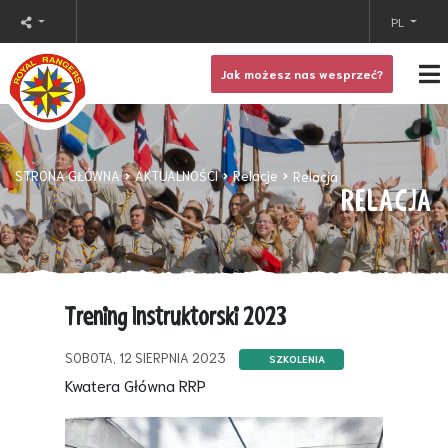
PL
Jak możesz nas wesprzeć?
STRONA GŁÓWNA
AKTUALNOŚCI
Relacje
Relacja
RELACJA
Trening Instruktorski 2023
SOBOTA, 12 SIERPNIA 2023
SZKOLENIA
Kwatera Główna RRP