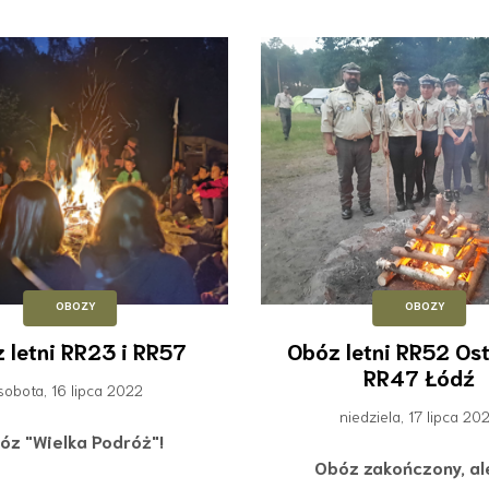
OBOZY
OBOZY
 letni RR23 i RR57
Obóz letni RR52 Ost
RR47 Łódź
sobota, 16 lipca 2022
niedziela, 17 lipca 20
óz "Wielka Podróż"!
Obóz zakończony, al