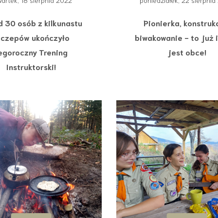
artek, 18 sierpnia 2022
poniedziałek, 22 sierpni
 30 osób z kilkunastu
Pionierka, konstruk
zczepów ukończyło
biwakowanie - to już 
egoroczny Trening
jest obce!
Instruktorski!