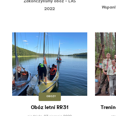
Zakończyliśmy obóz - LAS
Wspani
2022
OBOZY
Obóz letni RR31
Trenin