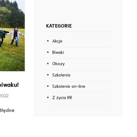
KATEGORIE
Akcje
Biwaki
Obozy
Szkolenia
biwaku!
Szkolenie on-line
 2022
Z życia RR
Błędne