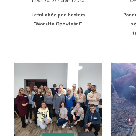
niedziela, 07 sierpnia 2022
czw
Letni obóz pod hasłem
Ponad
"Morskie Opowieści"
s
t