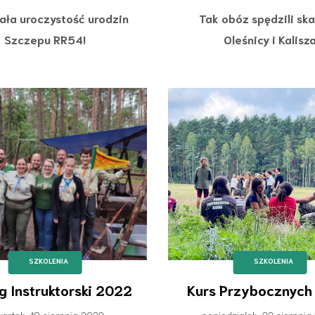
ała uroczystość urodzin
Tak obóz spędzili ska
Szczepu RR54!
Oleśnicy i Kalisz
SZKOLENIA
SZKOLENIA
g Instruktorski 2022
Kurs Przybocznyc