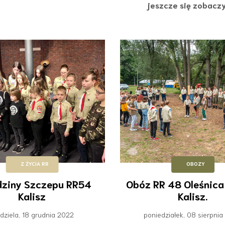
jeszcze się zobacz
Z ŻYCIA RR
OBOZY
dziny Szczepu RR54
Obóz RR 48 Oleśnica 
Kalisz
Kalisz.
edziela, 18 grudnia 2022
poniedziałek, 08 sierpni