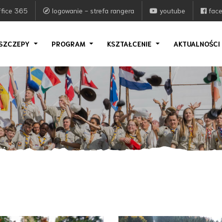
fice 365
logowanie - strefa rangera
youtube
fac
SZCZEPY
PROGRAM
KSZTAŁCENIE
AKTUALNOŚC