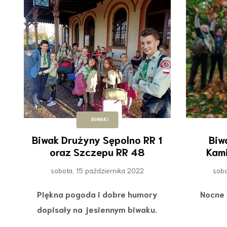
BIWAKI
Biwak Drużyny Sępolno RR 1
Biw
oraz Szczepu RR 48
Kam
sobota, 15 października 2022
sobo
Piękna pogoda i dobre humory
Nocne 
dopisały na jesiennym biwaku.