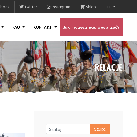
ebook
twitter
instagram
sklep
PL
I
FAQ
KONTAKT
Jak możesz nas wesprzeć?
RELACJE