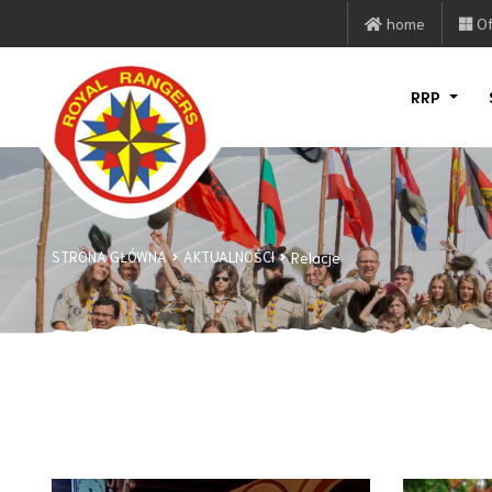
home
Of
RRP
STRONA GŁÓWNA
AKTUALNOŚCI
Relacje