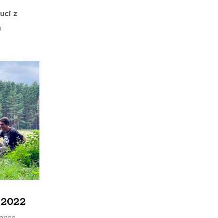
uci z
a
h 2022