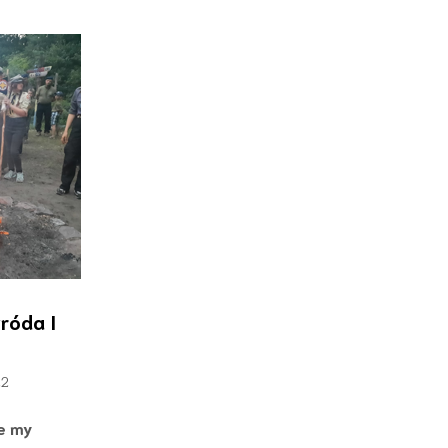
róda I
22
e my