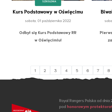
SZKOLENIA
Kurs Podstawowy w Oświęcimu
Biwa
sobota, 01 października 2022
sobo
Odbył się Kurs Podstawowy RR
Pierw
w Oświęcimiu!
za
1
2
3
4
5
6
7
8
Royal Rangers Polska od dnia 
pod
honorowym protektora