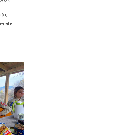
a 2022
cja,
im nie