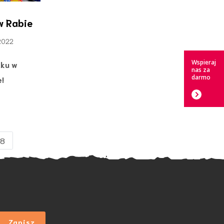
w Rabie
 2022
Wspieraj
aku w
nas za
darmo
!
18