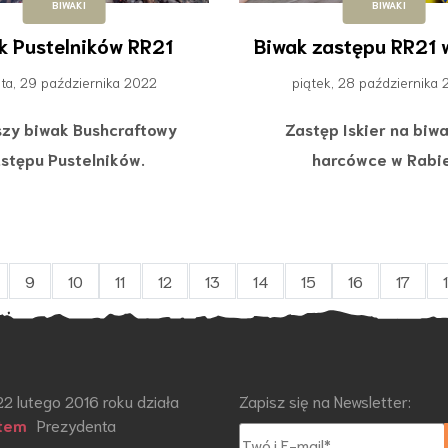
BIWAKI
BIWAKI
k Pustelników RR21
Biwak zastępu RR21 
ta, 29 października 2022
piątek, 28 października
szy biwak Bushcraftowy
Zastęp Iskier na biw
stępu Pustelników.
harcówce w Rabie
9
10
11
12
13
14
15
16
17
22 lutego 2016 roku działa
Zapisz się na Newsletter:
tem
Prezydenta