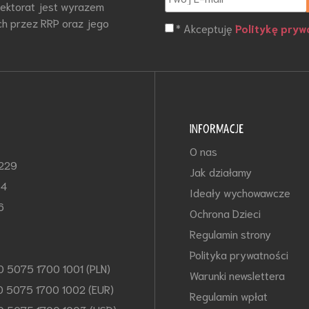
otektorat jest wyrazem
h przez RRP oraz jego
* Akceptuję
Politykę pryw
INFORMACJE
O nas
-229
Jak działamy
64
Ideały wychowawcze
6
Ochrona Dzieci
Regulamin strony
Polityka prywatności
0 5075 1700 1001 (PLN)
Warunki newslettera
0 5075 1700 1002 (EUR)
Regulamin wpłat