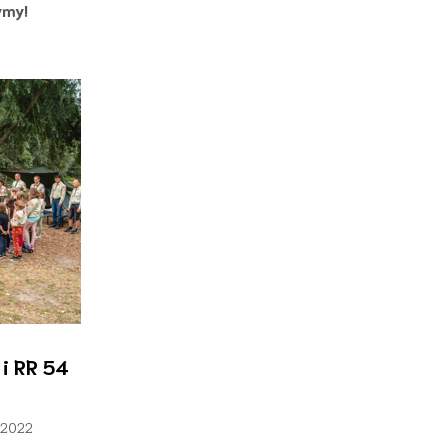
ymy!
i RR 54
a 2022